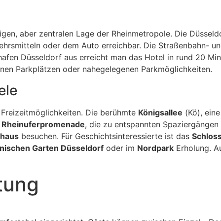
ruhigen, aber zentralen Lage der Rheinmetropole. Die Düsseld
hrsmitteln oder dem Auto erreichbar. Die Straßenbahn- und 
fen Düsseldorf aus erreicht man das Hotel in rund 20 Min
genen Parkplätzen oder nahegelegenen Parkmöglichkeiten.
ele
 Freizeitmöglichkeiten. Die berühmte
Königsallee
(Kö), eine
e
Rheinuferpromenade
, die zu entspannten Spaziergängen m
haus
besuchen. Für Geschichtsinteressierte ist das
Schlos
nischen Garten Düsseldorf
oder im
Nordpark
Erholung. A
tung